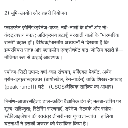
2) भूमि-उपयोग और शहरी नियोजन
फ्लडप्लेन ज़ोनिंग/ड्रेनेज-बफर: नदी-नालों के दोनों ओर नो-
कंस्ट्रक्शन बफर; अतिक्रमण हटाएँ; बरसाती नालों के “पारम्परिक
रास्ते” बहाल हों। वैश्विक/भारतीय अध्ययनों ने दिखाया है कि
इम्परवियस सतह और फ्लडप्लेन एन्क्रोचमेंट बाढ़-जोखिम बढाते हैं—
नीतिगत रूप से कड़ाई आवश्यक।
स्पॉन्ज-सिटी उपाय: वर्षा-जल संचयन, पर्मिएबल पेवमेंट, अर्बन
ग्रीन-इन्फ्रास्ट्रक्चर (बायोसवेल, रेन-गार्डन) ताकि शिखर-अपवाह
(peak runoff) घटे। (USGS/वैश्विक साहित्य का आधार)
निर्माण-आचारसंहिता: ढाल-कटिंग वैज्ञानिक ढंग से; मलबा-डंपिंग पर
शून्य-सहिष्णुता; रिटेनिंग संरचनाएँ, ड्रेनेज-नेटवर्क और स्लोप-
स्टैबिलाइजेशन की स्वतंत्र तीसरी-पक्ष गुणवत्ता-जांच। हालिया
घटनाओं ने इसकी जरुरत को रेखांकित किया है।