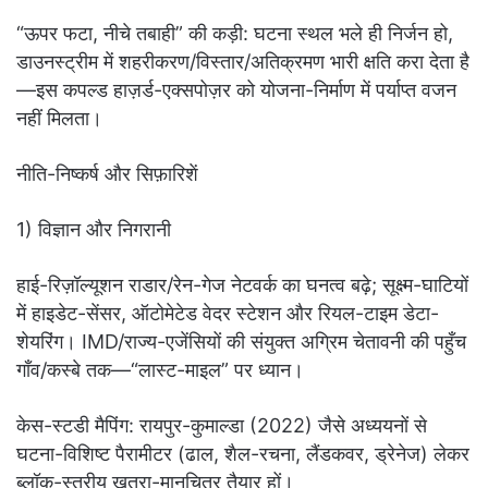
“ऊपर फटा, नीचे तबाही” की कड़ी: घटना स्थल भले ही निर्जन हो,
डाउनस्ट्रीम में शहरीकरण/विस्तार/अतिक्रमण भारी क्षति करा देता है
—इस कपल्ड हाज़र्ड-एक्सपोज़र को योजना-निर्माण में पर्याप्त वजन
नहीं मिलता।
नीति-निष्कर्ष और सिफ़ारिशें
1) विज्ञान और निगरानी
हाई-रिज़ॉल्यूशन राडार/रेन-गेज नेटवर्क का घनत्व बढ़े; सूक्ष्म-घाटियों
में हाइडेट-सेंसर, ऑटोमेटेड वेदर स्टेशन और रियल-टाइम डेटा-
शेयरिंग। IMD/राज्य-एजेंसियों की संयुक्त अग्रिम चेतावनी की पहुँच
गाँव/कस्बे तक—“लास्ट-माइल” पर ध्यान।
केस-स्टडी मैपिंग: रायपुर-कुमाल्डा (2022) जैसे अध्ययनों से
घटना-विशिष्ट पैरामीटर (ढाल, शैल-रचना, लैंडकवर, ड्रेनेज) लेकर
ब्लॉक-स्तरीय खतरा-मानचित्र तैयार हों।