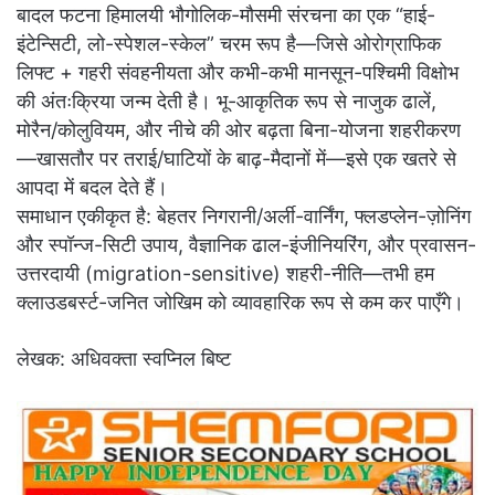
बादल फटना हिमालयी भौगोलिक-मौसमी संरचना का एक “हाई-
इंटेन्सिटी, लो-स्पेशल-स्केल” चरम रूप है—जिसे ओरोग्राफिक
लिफ्ट + गहरी संवहनीयता और कभी-कभी मानसून-पश्चिमी विक्षोभ
की अंतःक्रिया जन्म देती है। भू-आकृतिक रूप से नाजुक ढालें,
मोरैन/कोलुवियम, और नीचे की ओर बढ़ता बिना-योजना शहरीकरण
—खासतौर पर तराई/घाटियों के बाढ़-मैदानों में—इसे एक खतरे से
आपदा में बदल देते हैं।
समाधान एकीकृत है: बेहतर निगरानी/अर्ली-वार्निंग, फ्लडप्लेन-ज़ोनिंग
और स्पॉन्ज-सिटी उपाय, वैज्ञानिक ढाल-इंजीनियरिंग, और प्रवासन-
उत्तरदायी (migration-sensitive) शहरी-नीति—तभी हम
क्लाउडबर्स्ट-जनित जोखिम को व्यावहारिक रूप से कम कर पाएँगे।
लेखक: अधिवक्ता स्वप्निल बिष्ट