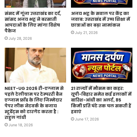
संसद में गूंजा उत्तराखंड का दर्द,
अजय भट्ट के सवाल पर केंद्र का
सांसद अजय भट्ट ने बरसाती
जवाब: उत्तराखंड में उच्च शिक्षा में
आपदाओं के लिए मांगा विशेष
छात्राओं का बढ़ा नामांकन
पैकेज
July 21, 2026
July 28, 2026
NEET-UG 2026 री-एग्जाम से
21 राज्यों में मौसम का कहर:
पहले टेलीग्राम पर टेम्पररी बैन
यूपी-बिहार समेत कई इलाकों में
एग्जाम फ्रॉड के लिए जिम्मेदार
बारिश-आंधी का अलर्ट, 85
पेपर लीक नेटवर्क के बजाय
किमी प्रति घंटे तक चल सकती हैं
स्टूडेंट्स को टारगेट करता है :
हवाएं
राहुल गांधी
June 17, 2026
June 18, 2026