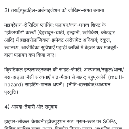
3) तराई/फुटहिल-अर्बनाइजेशन को जोखिम-संगत बनाना
माइग्रेशन-सेंसिटिव प्लानिंग: पलायन/जन-घनत्व शिफ्ट के
“हॉटस्पॉट” कस्बों (देहरादून-घाटी, हल्द्वानी, ऋषिकेश, कोटद्वार
आदि) में हाइड्रोलॉजिकल-इम्पैक्ट असेसमेंट अनिवार्य; स्कूल,
स्वास्थ्य, आजीविका सुविधाएँ पहाड़ी ब्लॉकों में बेहतर कर मजबूरी-
वाला पलायन कम किया जाए।
क्रिटिकल इन्फ्रास्ट्रक्चर की साइट-सेफ्टी: अस्पताल/स्कूल/थाना/
बस-अड्डा जैसी संरचनाएँ बाढ़-मैदान से बाहर; बहुप्रकोपी (multi-
hazard) साइटिंग-मानक अपनें। (नीति-दस्तावेज/अध्ययन
प्रवृत्ति)
4) आपदा-तैयारी और समुदाय
हाइपर-लोकल चेतावनी/इवैक्युएशन रूट: ग्राम-स्तर पर SOPs,
चिह्नित सुरक्षित शरण-स्थल, रिहर्सल ड्रिल; स्कूल-आधारित आपदा-