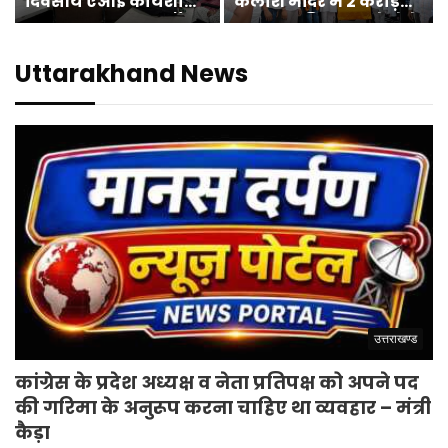
दिवसीय एआई कार्यशाला
कैलाश मंदिर मे 2 करोड़
का सफल समापन, डॉ.
65 लाख की लागत से होने
प्रमोद जोशी के प्रायोगिक
वाले सौन्दर्यकरण, पुनर
सत्र ने प्रतिभागियों को
निर्माण कार्य का शुभारम्भ
Uttarakhand News
किया प्रभावित
उत्तराखण्ड
कांग्रेस के प्रदेश अध्यक्ष व नेता प्रतिपक्ष को अपने पद
की गरिमा के अनुरूप करना चाहिए था व्यवहार – मंत्री
कैड़ा