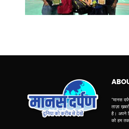
ABO
“मानस दर्
ताज़ा ख़बरो
है। अपने व
को हम तक प