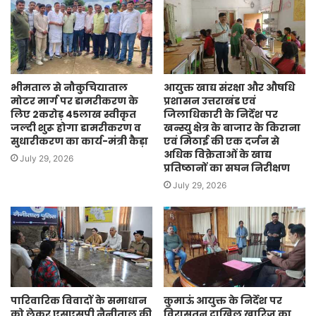
भीमताल से नौकुचियाताल
आयुक्त खाद्य संरक्षा और औषधि
मोटर मार्ग पर डामरीकरण के
प्रशासन उत्तराखंड एवं
लिए 2करोड़ 45लाख स्वीकृत
जिलाधिकारी के निर्देश पर
जल्दी शुरू होगा डामरीकरण व
खन्स्यु क्षेत्र के बाजार के किराना
सुधारीकरण का कार्य-मंत्री कैड़ा
एवं मिठाई की एक दर्जन से
अधिक विक्रेताओं के खाद्य
July 29, 2026
प्रतिष्ठानों का सघन निरीक्षण
July 29, 2026
पारिवारिक विवादों के समाधान
कुमाऊं आयुक्त के निर्देश पर
को लेकर एसएसपी नैनीताल की
विरासतन दाखिल खारिज का