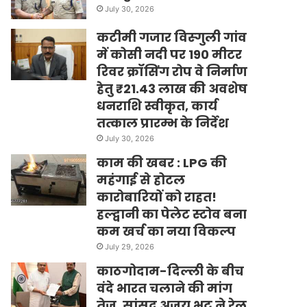
July 30, 2026
कटीमी गजार विस्गुली गांव
में कोसी नदी पर 190 मीटर
रिवर क्रॉसिंग रोप वे निर्माण
हेतु ₹21.43 लाख की अवशेष
धनराशि स्वीकृत, कार्य
तत्काल प्रारम्भ के निर्देश
July 30, 2026
काम की खबर : LPG की
महंगाई से होटल
कारोबारियों को राहत!
हल्द्वानी का पेलेट स्टोव बना
कम खर्च का नया विकल्प
July 29, 2026
काठगोदाम-दिल्ली के बीच
वंदे भारत चलाने की मांग
तेज, सांसद अजय भट्ट ने रेल