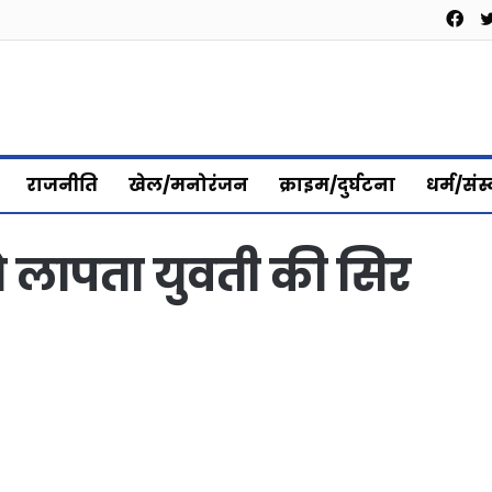
Fa
राजनीति
खेल/मनोरंजन
क्राइम/दुर्घटना
धर्म/संस
े लापता युवती की सिर