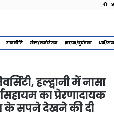
Fa
राजनीति
खेल/मनोरंजन
क्राइम/दुर्घटना
धर्म/संस
र्सिटी, हल्द्वानी में नासा
र्गसहायम का प्रेरणादायक
क्ष के सपने देखने की दी