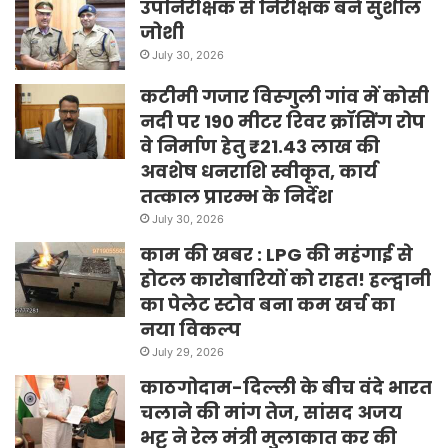
उपनिरीक्षक से निरीक्षक बने सुशील
जोशी
July 30, 2026
कटीमी गजार विस्गुली गांव में कोसी
नदी पर 190 मीटर रिवर क्रॉसिंग रोप
वे निर्माण हेतु ₹21.43 लाख की
अवशेष धनराशि स्वीकृत, कार्य
तत्काल प्रारम्भ के निर्देश
July 30, 2026
काम की खबर : LPG की महंगाई से
होटल कारोबारियों को राहत! हल्द्वानी
का पेलेट स्टोव बना कम खर्च का
नया विकल्प
July 29, 2026
काठगोदाम-दिल्ली के बीच वंदे भारत
चलाने की मांग तेज, सांसद अजय
भट्ट ने रेल मंत्री मुलाकात कर की