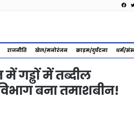
Fa
राजनीति
खेल/मनोरंजन
क्राइम/दुर्घटना
धर्म/संस
ं गड्ढों में तब्दील
ण विभाग बना तमाशबीन!