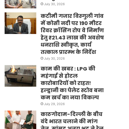
July 30, 2026
कटीमी गजार विस्गुली गांव
में कोसी नदी पर 190 मीटर
रिवर क्रॉसिंग रोप वे निर्माण
हेतु ₹21.43 लाख की अवशेष
धनराशि स्वीकृत, कार्य
तत्काल प्रारम्भ के निर्देश
July 30, 2026
काम की खबर : LPG की
महंगाई से होटल
कारोबारियों को राहत!
हल्द्वानी का पेलेट स्टोव बना
कम खर्च का नया विकल्प
July 29, 2026
काठगोदाम-दिल्ली के बीच
वंदे भारत चलाने की मांग
तेज, सांसद अजय भट्ट ने रेल