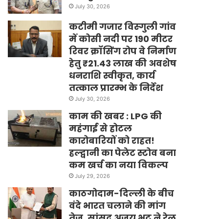
July 30, 2026
कटीमी गजार विस्गुली गांव
में कोसी नदी पर 190 मीटर
रिवर क्रॉसिंग रोप वे निर्माण
हेतु ₹21.43 लाख की अवशेष
धनराशि स्वीकृत, कार्य
तत्काल प्रारम्भ के निर्देश
July 30, 2026
काम की खबर : LPG की
महंगाई से होटल
कारोबारियों को राहत!
हल्द्वानी का पेलेट स्टोव बना
कम खर्च का नया विकल्प
July 29, 2026
काठगोदाम-दिल्ली के बीच
वंदे भारत चलाने की मांग
तेज, सांसद अजय भट्ट ने रेल