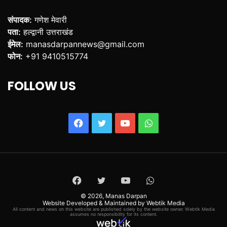
संपादक:
गणेश मेवारी
पता:
हल्द्वानी उत्तराखंड
ईमेल:
manasdarpannews@gmail.com
फोन:
+91 9410515774
FOLLOW US
Facebook
Twitter
YouTube
WhatsApp
Facebook
Twitter
YouTube
WhatsApp
© 2026,
Manas Darpan
Website Developed & Maintained by Webtik Media
All content and news on this website are published solely by the website owner. Webtik Media
assumes no responsibility for its content.