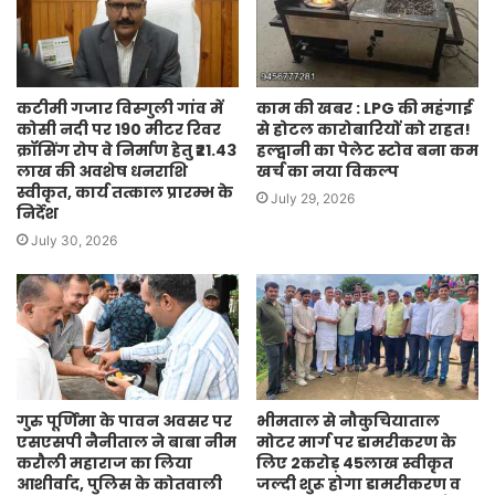
काम की खबर : LPG की महंगाई
कटीमी गजार विस्गुली गांव में
से होटल कारोबारियों को राहत!
कोसी नदी पर 190 मीटर रिवर
हल्द्वानी का पेलेट स्टोव बना कम
क्रॉसिंग रोप वे निर्माण हेतु ₹21.43
खर्च का नया विकल्प
लाख की अवशेष धनराशि
स्वीकृत, कार्य तत्काल प्रारम्भ के
July 29, 2026
निर्देश
July 30, 2026
गुरु पूर्णिमा के पावन अवसर पर
भीमताल से नौकुचियाताल
एसएसपी नैनीताल ने बाबा नीम
मोटर मार्ग पर डामरीकरण के
करौली महाराज का लिया
लिए 2करोड़ 45लाख स्वीकृत
आशीर्वाद, पुलिस के कोतवाली
जल्दी शुरू होगा डामरीकरण व