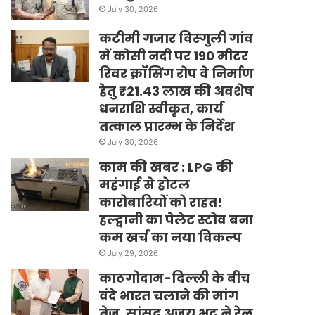
July 30, 2026
कटीमी गजार विस्गुली गांव
में कोसी नदी पर 190 मीटर
रिवर क्रॉसिंग रोप वे निर्माण
हेतु ₹21.43 लाख की अवशेष
धनराशि स्वीकृत, कार्य
तत्काल प्रारम्भ के निर्देश
July 30, 2026
काम की खबर : LPG की
महंगाई से होटल
कारोबारियों को राहत!
हल्द्वानी का पेलेट स्टोव बना
कम खर्च का नया विकल्प
July 29, 2026
काठगोदाम-दिल्ली के बीच
वंदे भारत चलाने की मांग
तेज, सांसद अजय भट्ट ने रेल