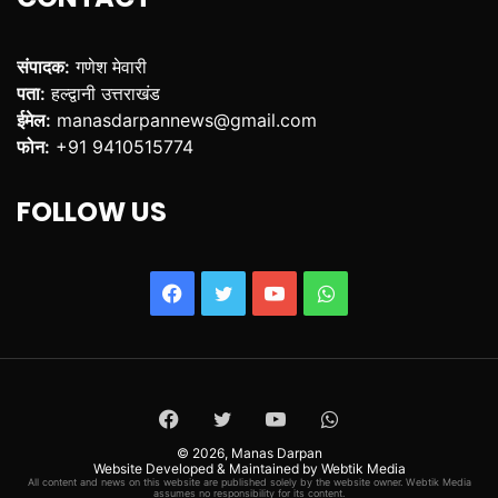
संपादक:
गणेश मेवारी
पता:
हल्द्वानी उत्तराखंड
ईमेल:
manasdarpannews@gmail.com
फोन:
+91 9410515774
FOLLOW US
Facebook
Twitter
YouTube
WhatsApp
Facebook
Twitter
YouTube
WhatsApp
© 2026,
Manas Darpan
Website Developed & Maintained by Webtik Media
All content and news on this website are published solely by the website owner. Webtik Media
assumes no responsibility for its content.