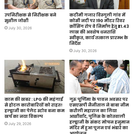
उपनिरीक्षक से निरीक्षक बने
कटीमी गजार विस्गुली गांव में
सुशील जोशी
कोसी नदी पर 190 मीटर रिवर
क्रॉसिंग रोप वे निर्माण हेतु ₹21.43
July 30, 2026
लाख की अवशेष धनराशि
स्वीकृत, कार्य तत्काल प्रारम्भ के
निर्देश
July 30, 2026
काम की खबर : LPG की महंगाई
गुरु पूर्णिमा के पावन अवसर पर
से होटल कारोबारियों को राहत!
एसएसपी नैनीताल ने बाबा नीम
हल्द्वानी का पेलेट स्टोव बना कम
करौली महाराज का लिया
खर्च का नया विकल्प
आशीर्वाद, पुलिस के कोतवाली
हल्द्वानी के संकट मोचन हनुमान
July 29, 2026
मंदिर में हुआ पूजन एवं भंडारे का
आयोजन