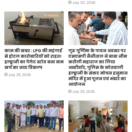
July 30, 2026
काम की खबर : LPG की महंगाई
गुरु पूर्णिमा के पावन अवसर पर
से होटल कारोबारियों को राहत!
एसएसपी नैनीताल ने बाबा नीम
हल्द्वानी का पेलेट स्टोव बना कम
करौली महाराज का लिया
खर्च का नया विकल्प
आशीर्वाद, पुलिस के कोतवाली
हल्द्वानी के संकट मोचन हनुमान
July 29, 2026
मंदिर में हुआ पूजन एवं भंडारे का
आयोजन
July 29, 2026