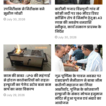
उपनिरीक्षक से निरीक्षक बने
कटीमी गजार विस्गुली गांव में
सुशील जोशी
कोसी नदी पर 190 मीटर रिवर
क्रॉसिंग रोप वे निर्माण हेतु ₹21.43
July 30, 2026
लाख की अवशेष धनराशि
स्वीकृत, कार्य तत्काल प्रारम्भ के
निर्देश
July 30, 2026
काम की खबर : LPG की महंगाई
गुरु पूर्णिमा के पावन अवसर पर
से होटल कारोबारियों को राहत!
एसएसपी नैनीताल ने बाबा नीम
हल्द्वानी का पेलेट स्टोव बना कम
करौली महाराज का लिया
खर्च का नया विकल्प
आशीर्वाद, पुलिस के कोतवाली
हल्द्वानी के संकट मोचन हनुमान
July 29, 2026
मंदिर में हुआ पूजन एवं भंडारे का
आयोजन