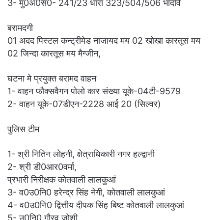
3- मु0अ0सं0- 241/23 धारा 323/504/506 भादवि
बरामदगी
01 अदद पिस्टल कन्ट्रीमेड नाजायद मय 02 खोखा कारतूस मय
02 जिन्दा कारतूस मय मैग्जीन,
घटना मे प्रयुक्त बरामद वाहन
1- वाहन फौक्सवैगन पोलो कार संख्या यूके-04टी-9579
2- वाहन यूके-07डीएन-2228 आई 20 (सिल्वर)
पुलिस टीम
1- श्री नितिन लोहनी, क्षेत्राधिकारी नगर हल्द्वानी
2- श्री डी0आर0वर्मा,
प्रभारी निरीक्षक कोतवाली लालकुआं
3- व0उ0नि0 हरेन्द्र सिंह नेगी, कोतवाली लालकुआं
4- व0उ0नि0 द्वित्तीय दीपक सिंह बिष्ट कोतवाली लालकुआं
5- उ0नि0 गौरव जोशी