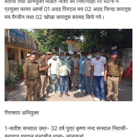
बताया तथा अभियुक्त मोहित जोशी की निशानदेही पर घटना में
प्रयुक्त फायर आर्म्स 01 अदद पिस्टल मय 02 अदद जिन्दा कारतूस
मय मैग्जीन तथा 02 खोखा कारतूस बरामद किये गये।
गिरफ्तार अभियुक्त
1-सतीश सनवाल उम्र- 32 वर्ष पुत्र कृष्णा नन्द सनवाल निवासी-
इन्द्रपुर गरवाल हल्दूचौङ थाना- लालकुआं,