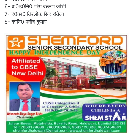
6- अ0उ0नि0 प्रेम बल्लभ जोशी
7- हे0का0 त्रिलोक सिंह रौतेला
8- कानि0 मनीष कुमार