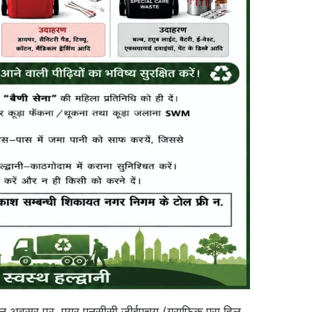
पावन अवसर पर, एयर एनसीसी जीईएचयू (ग्राफिक एरा हिल