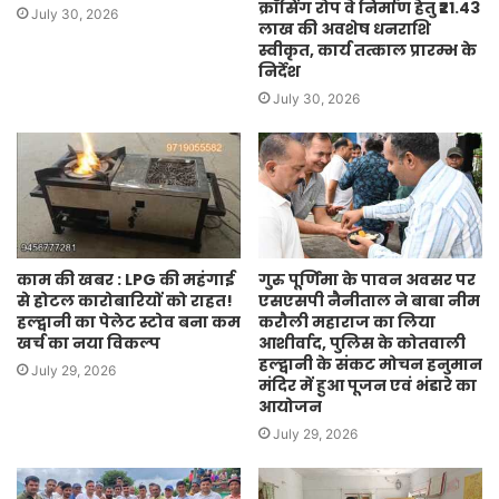
क्रॉसिंग रोप वे निर्माण हेतु ₹21.43
July 30, 2026
लाख की अवशेष धनराशि
स्वीकृत, कार्य तत्काल प्रारम्भ के
निर्देश
July 30, 2026
काम की खबर : LPG की महंगाई
गुरु पूर्णिमा के पावन अवसर पर
से होटल कारोबारियों को राहत!
एसएसपी नैनीताल ने बाबा नीम
हल्द्वानी का पेलेट स्टोव बना कम
करौली महाराज का लिया
खर्च का नया विकल्प
आशीर्वाद, पुलिस के कोतवाली
हल्द्वानी के संकट मोचन हनुमान
July 29, 2026
मंदिर में हुआ पूजन एवं भंडारे का
आयोजन
July 29, 2026