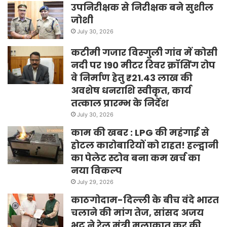
उपनिरीक्षक से निरीक्षक बने सुशील
जोशी
July 30, 2026
कटीमी गजार विस्गुली गांव में कोसी
नदी पर 190 मीटर रिवर क्रॉसिंग रोप
वे निर्माण हेतु ₹21.43 लाख की
अवशेष धनराशि स्वीकृत, कार्य
तत्काल प्रारम्भ के निर्देश
July 30, 2026
काम की खबर : LPG की महंगाई से
होटल कारोबारियों को राहत! हल्द्वानी
का पेलेट स्टोव बना कम खर्च का
नया विकल्प
July 29, 2026
काठगोदाम-दिल्ली के बीच वंदे भारत
चलाने की मांग तेज, सांसद अजय
भट्ट ने रेल मंत्री मुलाकात कर की