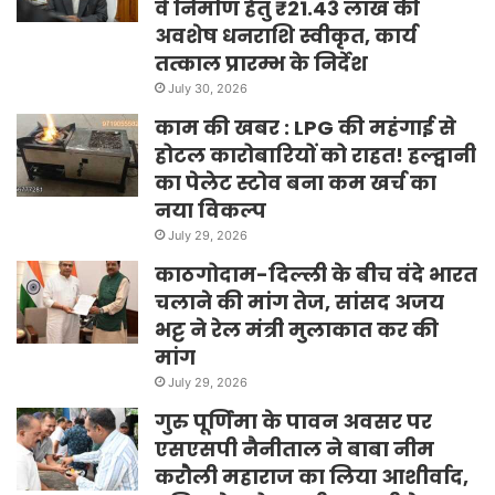
वे निर्माण हेतु ₹21.43 लाख की
अवशेष धनराशि स्वीकृत, कार्य
तत्काल प्रारम्भ के निर्देश
July 30, 2026
काम की खबर : LPG की महंगाई से
होटल कारोबारियों को राहत! हल्द्वानी
का पेलेट स्टोव बना कम खर्च का
नया विकल्प
July 29, 2026
काठगोदाम-दिल्ली के बीच वंदे भारत
चलाने की मांग तेज, सांसद अजय
भट्ट ने रेल मंत्री मुलाकात कर की
मांग
July 29, 2026
गुरु पूर्णिमा के पावन अवसर पर
एसएसपी नैनीताल ने बाबा नीम
करौली महाराज का लिया आशीर्वाद,