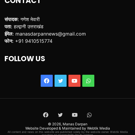
CONTACT
संपादक:
गणेश मेवारी
पता:
हल्द्वानी उत्तराखंड
ईमेल:
manasdarpannews@gmail.com
फोन:
+91 9410515774
FOLLOW US
Facebook
Twitter
YouTube
WhatsApp
Facebook
Twitter
YouTube
WhatsApp
© 2026,
Manas Darpan
Website Developed & Maintained by Webtik Media
All content and news on this website are published solely by the website owner. Webtik Media
assumes no responsibility for its content.