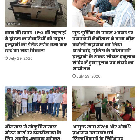
काम की खबर : LPG की महंगाई
गुरु पूर्णिमा के पावन अवसर पर
से होटल कारोबारियों को राहत!
एसएसपी नैनीताल ने बाबा नीम
हल्द्वानी का पेलेट स्टोव बना कम
करौली महाराज का लिया
खर्च का नया विकल्प
आशीर्वाद, पुलिस के कोतवाली
हल्द्वानी के संकट मोचन हनुमान
July 29, 2026
मंदिर में हुआ पूजन एवं भंडारे का
आयोजन
July 29, 2026
भीमताल से नौकुचियाताल
आयुक्त खाद्य संरक्षा और औषधि
मोटर मार्ग पर डामरीकरण के
प्रशासन उत्तराखंड एवं
लिए 2करोड़ 45लाख स्वीकृत
जिलाधिकारी के निर्देश पर