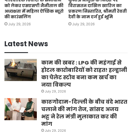
पारिवारिक विवादों के समाधान
कुमाऊं आयुक्त के निर्देश पर
को लेकर एसएसपी नैनीताल की
विरासतन दाखिल खारिज का
अध्यक्षता में महिला ऐच्छिक ब्यूरो
प्रकरण निस्तारित, श्रीमती रेवती
की काउंसलिंग
देवी के नाम दर्ज हुई भूमि
July 29, 2026
July 29, 2026
Latest News
काम की खबर : LPG की महंगाई से
होटल कारोबारियों को राहत! हल्द्वानी
का पेलेट स्टोव बना कम खर्च का
नया विकल्प
July 29, 2026
काठगोदाम-दिल्ली के बीच वंदे भारत
चलाने की मांग तेज, सांसद अजय
भट्ट ने रेल मंत्री मुलाकात कर की
मांग
July 29, 2026