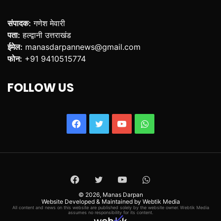
संपादक:
गणेश मेवारी
पता:
हल्द्वानी उत्तराखंड
ईमेल:
manasdarpannews@gmail.com
फोन:
+91 9410515774
FOLLOW US
Facebook
Twitter
YouTube
WhatsApp
Facebook
Twitter
YouTube
WhatsApp
© 2026,
Manas Darpan
Website Developed & Maintained by Webtik Media
All content and news on this website are published solely by the website owner. Webtik Media
assumes no responsibility for its content.