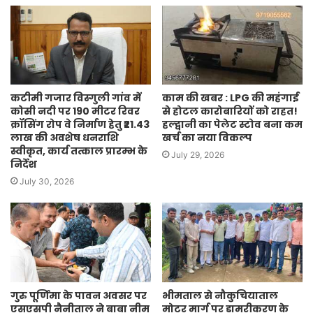
काम की खबर : LPG की महंगाई
कटीमी गजार विस्गुली गांव में
से होटल कारोबारियों को राहत!
कोसी नदी पर 190 मीटर रिवर
हल्द्वानी का पेलेट स्टोव बना कम
क्रॉसिंग रोप वे निर्माण हेतु ₹21.43
खर्च का नया विकल्प
लाख की अवशेष धनराशि
स्वीकृत, कार्य तत्काल प्रारम्भ के
July 29, 2026
निर्देश
July 30, 2026
गुरु पूर्णिमा के पावन अवसर पर
भीमताल से नौकुचियाताल
एसएसपी नैनीताल ने बाबा नीम
मोटर मार्ग पर डामरीकरण के