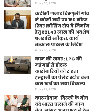
July 30, 2026
कटीमी गजार विस्गुली गांव
में कोसी नदी पर 190 मीटर
रिवर क्रॉसिंग रोप वे निर्माण
हेतु ₹21.43 लाख की अवशेष
धनराशि स्वीकृत, कार्य
तत्काल प्रारम्भ के निर्देश
July 30, 2026
काम की खबर : LPG की
महंगाई से होटल
कारोबारियों को राहत!
हल्द्वानी का पेलेट स्टोव बना
कम खर्च का नया विकल्प
July 29, 2026
काठगोदाम-दिल्ली के बीच
वंदे भारत चलाने की मांग
तेज, सांसद अजय भट्ट ने रेल