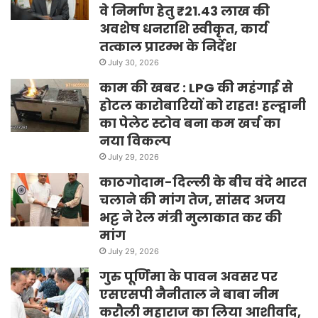
वे निर्माण हेतु ₹21.43 लाख की
अवशेष धनराशि स्वीकृत, कार्य
तत्काल प्रारम्भ के निर्देश
July 30, 2026
काम की खबर : LPG की महंगाई से
होटल कारोबारियों को राहत! हल्द्वानी
का पेलेट स्टोव बना कम खर्च का
नया विकल्प
July 29, 2026
काठगोदाम-दिल्ली के बीच वंदे भारत
चलाने की मांग तेज, सांसद अजय
भट्ट ने रेल मंत्री मुलाकात कर की
मांग
July 29, 2026
गुरु पूर्णिमा के पावन अवसर पर
एसएसपी नैनीताल ने बाबा नीम
करौली महाराज का लिया आशीर्वाद,