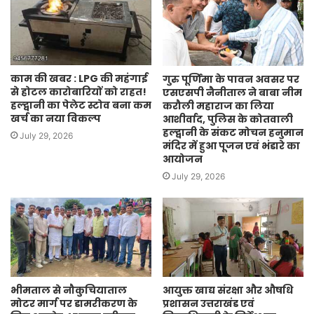
काम की खबर : LPG की महंगाई
गुरु पूर्णिमा के पावन अवसर पर
से होटल कारोबारियों को राहत!
एसएसपी नैनीताल ने बाबा नीम
हल्द्वानी का पेलेट स्टोव बना कम
करौली महाराज का लिया
खर्च का नया विकल्प
आशीर्वाद, पुलिस के कोतवाली
हल्द्वानी के संकट मोचन हनुमान
July 29, 2026
मंदिर में हुआ पूजन एवं भंडारे का
आयोजन
July 29, 2026
भीमताल से नौकुचियाताल
आयुक्त खाद्य संरक्षा और औषधि
मोटर मार्ग पर डामरीकरण के
प्रशासन उत्तराखंड एवं