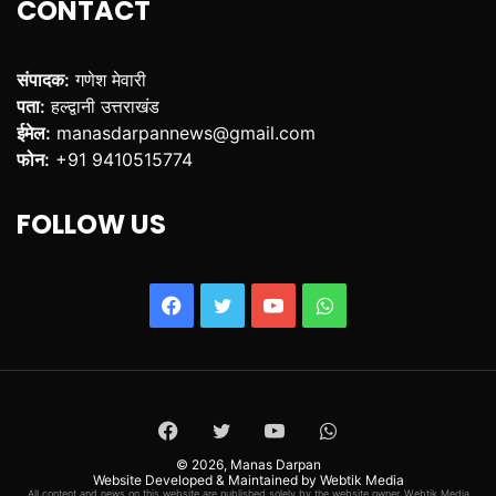
CONTACT
संपादक:
गणेश मेवारी
पता:
हल्द्वानी उत्तराखंड
ईमेल:
manasdarpannews@gmail.com
फोन:
+91 9410515774
FOLLOW US
Facebook
Twitter
YouTube
WhatsApp
Facebook
Twitter
YouTube
WhatsApp
© 2026,
Manas Darpan
Website Developed & Maintained by Webtik Media
All content and news on this website are published solely by the website owner. Webtik Media