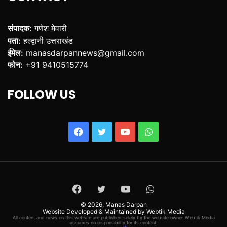
संपादक:
गणेश मेवारी
पता:
हल्द्वानी उत्तराखंड
ईमेल:
manasdarpannews@gmail.com
फोन:
+91 9410515774
FOLLOW US
Facebook
Twitter
YouTube
WhatsApp
Facebook
Twitter
YouTube
WhatsApp
© 2026,
Manas Darpan
Website Developed & Maintained by Webtik Media
All content and news on this website are published solely by the website owner. Webtik Media
assumes no responsibility for its content.