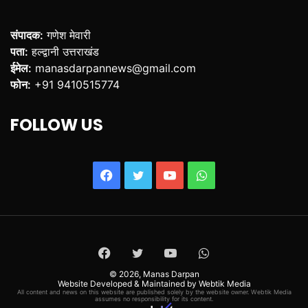
संपादक:
गणेश मेवारी
पता:
हल्द्वानी उत्तराखंड
ईमेल:
manasdarpannews@gmail.com
फोन:
+91 9410515774
FOLLOW US
Facebook
Twitter
YouTube
WhatsApp
Facebook
Twitter
YouTube
WhatsApp
© 2026,
Manas Darpan
Website Developed & Maintained by Webtik Media
All content and news on this website are published solely by the website owner. Webtik Media
assumes no responsibility for its content.