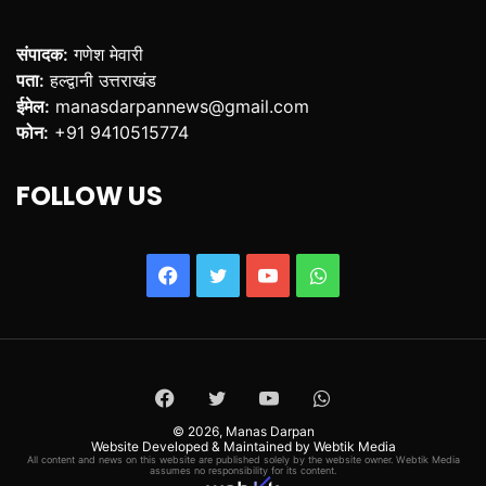
संपादक:
गणेश मेवारी
पता:
हल्द्वानी उत्तराखंड
ईमेल:
manasdarpannews@gmail.com
फोन:
+91 9410515774
FOLLOW US
Facebook
Twitter
YouTube
WhatsApp
Facebook
Twitter
YouTube
WhatsApp
© 2026,
Manas Darpan
Website Developed & Maintained by Webtik Media
All content and news on this website are published solely by the website owner. Webtik Media
assumes no responsibility for its content.