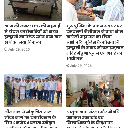
काम की खबर : LPG की महंगाई
गुरु पूर्णिमा के पावन अवसर पर
से होटल कारोबारियों को राहत!
एसएसपी नैनीताल ने बाबा नीम
हल्द्वानी का पेलेट स्टोव बना कम
करौली महाराज का लिया
खर्च का नया विकल्प
आशीर्वाद, पुलिस के कोतवाली
हल्द्वानी के संकट मोचन हनुमान
July 29, 2026
मंदिर में हुआ पूजन एवं भंडारे का
आयोजन
July 29, 2026
भीमताल से नौकुचियाताल
आयुक्त खाद्य संरक्षा और औषधि
मोटर मार्ग पर डामरीकरण के
प्रशासन उत्तराखंड एवं
लिए 2करोड़ 45लाख स्वीकृत
जिलाधिकारी के निर्देश पर