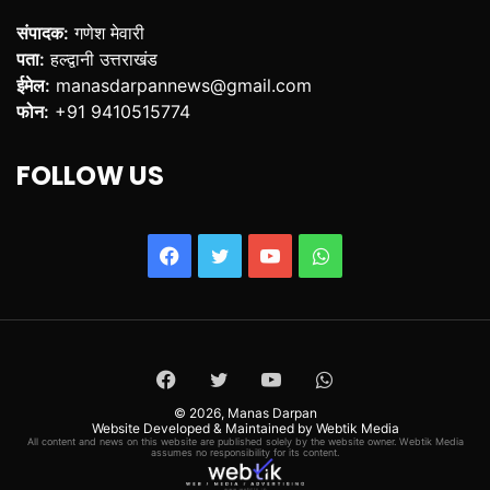
संपादक:
गणेश मेवारी
पता:
हल्द्वानी उत्तराखंड
ईमेल:
manasdarpannews@gmail.com
फोन:
+91 9410515774
FOLLOW US
Facebook
Twitter
YouTube
WhatsApp
Facebook
Twitter
YouTube
WhatsApp
© 2026,
Manas Darpan
Website Developed & Maintained by Webtik Media
All content and news on this website are published solely by the website owner. Webtik Media
assumes no responsibility for its content.