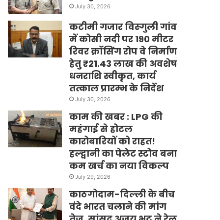
July 30, 2026
कटीमी गजार विस्गुली गांव
में कोसी नदी पर 190 मीटर
रिवर क्रॉसिंग रोप वे निर्माण
हेतु ₹21.43 लाख की अवशेष
धनराशि स्वीकृत, कार्य
तत्काल प्रारम्भ के निर्देश
July 30, 2026
काम की खबर : LPG की
महंगाई से होटल
कारोबारियों को राहत!
हल्द्वानी का पेलेट स्टोव बना
कम खर्च का नया विकल्प
July 29, 2026
काठगोदाम-दिल्ली के बीच
वंदे भारत चलाने की मांग
तेज, सांसद अजय भट्ट ने रेल