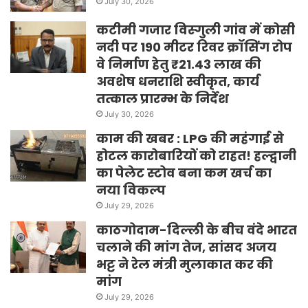
July 30, 2026
कटीमी गजार विस्गुली गांव में कोसी
नदी पर 190 मीटर रिवर क्रॉसिंग रोप
वे निर्माण हेतु ₹21.43 लाख की
अवशेष धनराशि स्वीकृत, कार्य
तत्काल प्रारम्भ के निर्देश
July 30, 2026
काम की खबर : LPG की महंगाई से
होटल कारोबारियों को राहत! हल्द्वानी
का पेलेट स्टोव बना कम खर्च का
नया विकल्प
July 29, 2026
काठगोदाम-दिल्ली के बीच वंदे भारत
चलाने की मांग तेज, सांसद अजय
भट्ट ने रेल मंत्री मुलाकात कर की
मांग
July 29, 2026