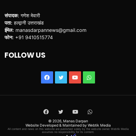
संपादक:
गणेश मेवारी
पता:
हल्द्वानी उत्तराखंड
ईमेल:
manasdarpannews@gmail.com
फोन:
+91 9410515774
FOLLOW US
Facebook
Twitter
YouTube
WhatsApp
Facebook
Twitter
YouTube
WhatsApp
© 2026,
Manas Darpan
Website Developed & Maintained by Webtik Media
All content and news on this website are published solely by the website owner. Webtik Media
assumes no responsibility for its content.