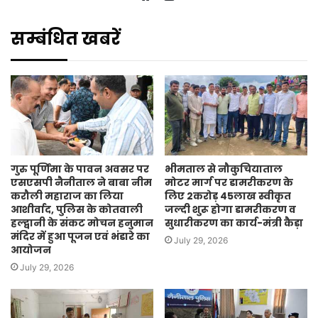
Website
सम्बंधित खबरें
गुरु पूर्णिमा के पावन अवसर पर
भीमताल से नौकुचियाताल
एसएसपी नैनीताल ने बाबा नीम
मोटर मार्ग पर डामरीकरण के
करौली महाराज का लिया
लिए 2करोड़ 45लाख स्वीकृत
आशीर्वाद, पुलिस के कोतवाली
जल्दी शुरू होगा डामरीकरण व
हल्द्वानी के संकट मोचन हनुमान
सुधारीकरण का कार्य-मंत्री कैड़ा
मंदिर में हुआ पूजन एवं भंडारे का
July 29, 2026
आयोजन
July 29, 2026