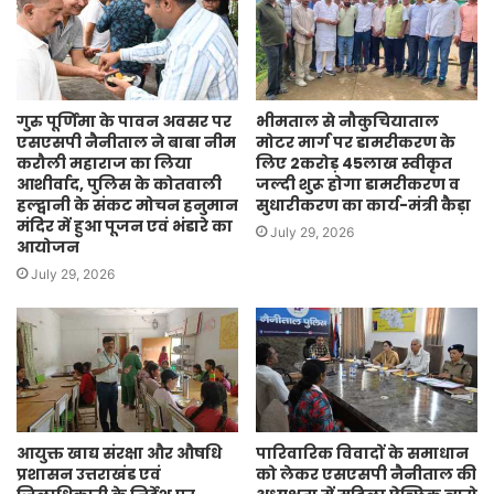
गुरु पूर्णिमा के पावन अवसर पर
भीमताल से नौकुचियाताल
एसएसपी नैनीताल ने बाबा नीम
मोटर मार्ग पर डामरीकरण के
करौली महाराज का लिया
लिए 2करोड़ 45लाख स्वीकृत
आशीर्वाद, पुलिस के कोतवाली
जल्दी शुरू होगा डामरीकरण व
हल्द्वानी के संकट मोचन हनुमान
सुधारीकरण का कार्य-मंत्री कैड़ा
मंदिर में हुआ पूजन एवं भंडारे का
July 29, 2026
आयोजन
July 29, 2026
आयुक्त खाद्य संरक्षा और औषधि
पारिवारिक विवादों के समाधान
प्रशासन उत्तराखंड एवं
को लेकर एसएसपी नैनीताल की