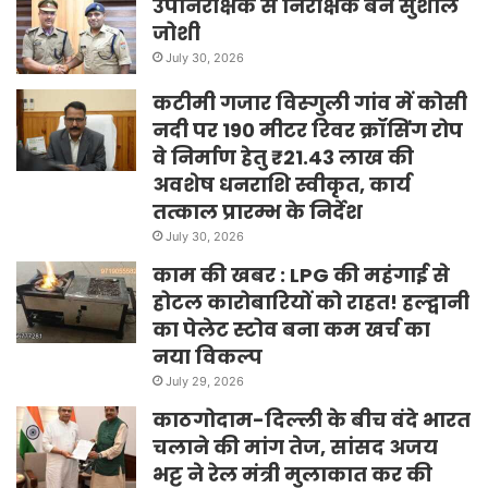
उपनिरीक्षक से निरीक्षक बने सुशील
जोशी
July 30, 2026
कटीमी गजार विस्गुली गांव में कोसी
नदी पर 190 मीटर रिवर क्रॉसिंग रोप
वे निर्माण हेतु ₹21.43 लाख की
अवशेष धनराशि स्वीकृत, कार्य
तत्काल प्रारम्भ के निर्देश
July 30, 2026
काम की खबर : LPG की महंगाई से
होटल कारोबारियों को राहत! हल्द्वानी
का पेलेट स्टोव बना कम खर्च का
नया विकल्प
July 29, 2026
काठगोदाम-दिल्ली के बीच वंदे भारत
चलाने की मांग तेज, सांसद अजय
भट्ट ने रेल मंत्री मुलाकात कर की