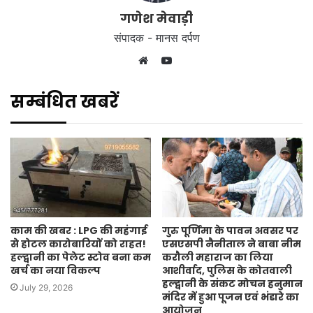
गणेश मेवाड़ी
संपादक - मानस दर्पण
YouTube
Website
सम्बंधित खबरें
काम की खबर : LPG की महंगाई
गुरु पूर्णिमा के पावन अवसर पर
से होटल कारोबारियों को राहत!
एसएसपी नैनीताल ने बाबा नीम
हल्द्वानी का पेलेट स्टोव बना कम
करौली महाराज का लिया
खर्च का नया विकल्प
आशीर्वाद, पुलिस के कोतवाली
हल्द्वानी के संकट मोचन हनुमान
July 29, 2026
मंदिर में हुआ पूजन एवं भंडारे का
आयोजन