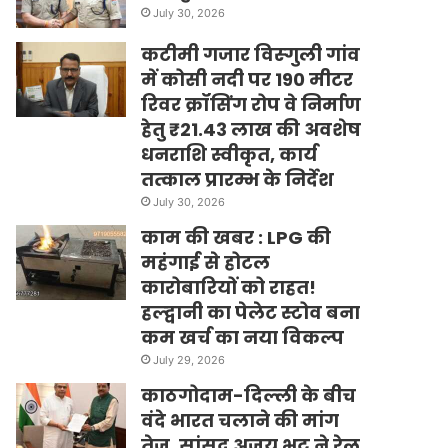
July 30, 2026
कटीमी गजार विस्गुली गांव
में कोसी नदी पर 190 मीटर
रिवर क्रॉसिंग रोप वे निर्माण
हेतु ₹21.43 लाख की अवशेष
धनराशि स्वीकृत, कार्य
तत्काल प्रारम्भ के निर्देश
July 30, 2026
काम की खबर : LPG की
महंगाई से होटल
कारोबारियों को राहत!
हल्द्वानी का पेलेट स्टोव बना
कम खर्च का नया विकल्प
July 29, 2026
काठगोदाम-दिल्ली के बीच
वंदे भारत चलाने की मांग
तेज, सांसद अजय भट्ट ने रेल