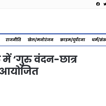
Fa
राजनीति
खेल/मनोरंजन
क्राइम/दुर्घटना
धर्म/संस
 में ‘गुरु वंदन-छात्र
म आयोजित