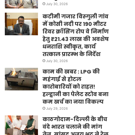
July 30, 2026
कटीमी गजार विस्गुली गांव
में कोसी नदी पर 190 मीटर
रिवर क्रॉसिंग रोप वे निर्माण
हेतु ₹21.43 लाख की अवशेष
धनराशि स्वीकृत, कार्य
तत्काल प्रारम्भ के निर्देश
July 30, 2026
काम की खबर : LPG की
महंगाई से होटल
कारोबारियों को राहत!
हल्द्वानी का पेलेट स्टोव बना
कम खर्च का नया विकल्प
July 29, 2026
काठगोदाम-दिल्ली के बीच
वंदे भारत चलाने की मांग
तेज, सांसद अजय भट्ट ने रेल